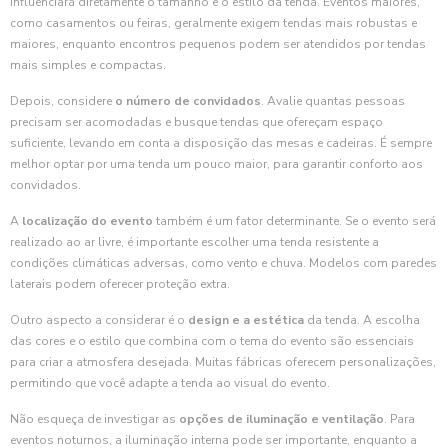
influenciará diretamente o tamanho e o estilo da tenda. Eventos maiores,
como casamentos ou feiras, geralmente exigem tendas mais robustas e
maiores, enquanto encontros pequenos podem ser atendidos por tendas
mais simples e compactas.
Depois, considere
o número de convidados
. Avalie quantas pessoas
precisam ser acomodadas e busque tendas que ofereçam espaço
suficiente, levando em conta a disposição das mesas e cadeiras. É sempre
melhor optar por uma tenda um pouco maior, para garantir conforto aos
convidados.
A
localização do evento
também é um fator determinante. Se o evento será
realizado ao ar livre, é importante escolher uma tenda resistente a
condições climáticas adversas, como vento e chuva. Modelos com paredes
laterais podem oferecer proteção extra.
Outro aspecto a considerar é o
design e a estética
da tenda. A escolha
das cores e o estilo que combina com o tema do evento são essenciais
para criar a atmosfera desejada. Muitas fábricas oferecem personalizações,
permitindo que você adapte a tenda ao visual do evento.
Não esqueça de investigar as
opções de iluminação e ventilação
. Para
eventos noturnos, a iluminação interna pode ser importante, enquanto a