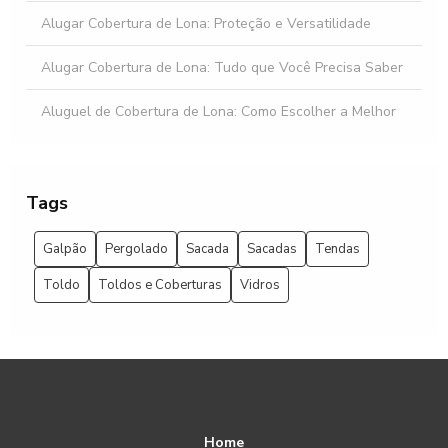
Alugar Cobertura de Lona: Proteção e Versatilidade
Alugar Cobertura de Lona: Tudo que Você Precisa Saber
Aluguel de Cobertura de Lona: Como Escolher a Melhor
Opção
Aluguel de Grades para Eventos: Organize com Estilo
Tags
Aluguel de Grades para Eventos: Solução Prática
Galpão
Pergolado
Sacada
Sacadas
Tendas
Aluguel de Palco SP para Eventos Incríveis
Toldo
Toldos e Coberturas
Vidros
Aluguel de Palco SP: Como Escolher o Melhor
Aluguel de Palco SP: Tudo que Você Precisa Saber
Aluguel de Tendências em Tendas MG para Eventos
Inesquecíveis
Home