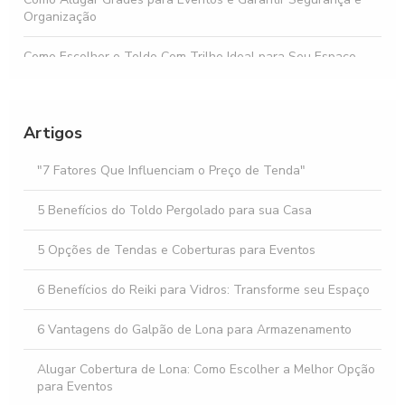
Organização
Como Escolher o Toldo Com Trilho Ideal para Seu Espaço
Como escolher fachadas em ACM e pele de vidro para seu
projeto
Artigos
Locação de Palco Preço: Descubra os Melhores Valores e
Dicas para Seu Evento
"7 Fatores Que Influenciam o Preço de Tenda"
Descubra os Benefícios da Locação de Tenda 10x10 para
5 Benefícios do Toldo Pergolado para sua Casa
Seu Evento
5 Opções de Tendas e Coberturas para Eventos
6 Benefícios do Reiki para Vidros: Transforme seu Espaço
6 Vantagens do Galpão de Lona para Armazenamento
Alugar Cobertura de Lona: Como Escolher a Melhor Opção
para Eventos