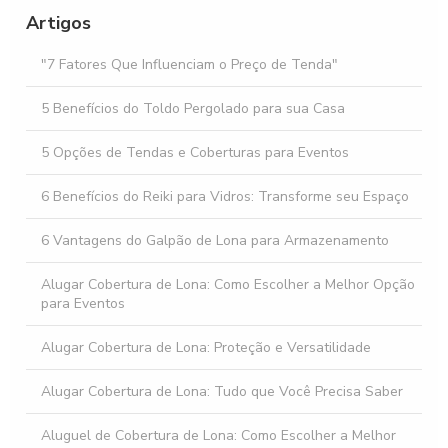
projeto
Artigos
Locação de Palco Preço: Descubra os Melhores Valores e
Dicas para Seu Evento
"7 Fatores Que Influenciam o Preço de Tenda"
Descubra os Benefícios da Locação de Tenda 10x10 para
5 Benefícios do Toldo Pergolado para sua Casa
Seu Evento
5 Opções de Tendas e Coberturas para Eventos
6 Benefícios do Reiki para Vidros: Transforme seu Espaço
6 Vantagens do Galpão de Lona para Armazenamento
Alugar Cobertura de Lona: Como Escolher a Melhor Opção
para Eventos
Alugar Cobertura de Lona: Proteção e Versatilidade
Alugar Cobertura de Lona: Tudo que Você Precisa Saber
Aluguel de Cobertura de Lona: Como Escolher a Melhor