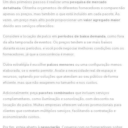
Um dos primeiros passos é realizar uma
pesquisa de mercado
detalhada
. Obtenha orçamentos de diferentes fornecedores e compare não
apenas os preços, mas também o que está incluído em cada pacote. Às
vezes, um preço mais alto pode proporcionar um
valor agregado maior
devido aos serviços oferecidos.
Considere a locação de palco em
períodos de baixa demanda
, como fora
da alta temporada de eventos. Os preços tendem a ser mais baixos
durante esses períodos, e você pode negociar melhores condições com os
fornecedores, já que a concorrência é menor.
Outra estratégia é escolher
palcos menores
ou uma configuração menos
elaborada, se o evento permitir. Avalie a necessidade real de espaço e
recursos, optando por soluções que atendam ao seu público de forma
eficiente, mas que não exagerem no tamanho e nos custos.
Adicionalmente, peça
pacotes combinados
que incluam serviços
complementares, como iluminação e sonorização, com desconto na
locação do palco. Muitas empresas oferecem valores promocionais para
clientes que contratam múltiplos serviços, facilitando a contratação e
economizando custos.
Por fim, esteja aberto à
negociação
. Converse com os fornecedores sobre