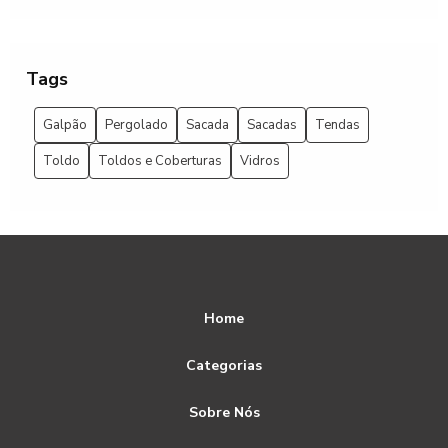
Opção
Aluguel de Grades para Eventos: Organize com Estilo
Tags
Aluguel de Grades para Eventos: Solução Prática
Galpão
Pergolado
Sacada
Sacadas
Tendas
Aluguel de Palco SP para Eventos Incríveis
Toldo
Toldos e Coberturas
Vidros
Aluguel de Palco SP: Como Escolher o Melhor
Aluguel de Palco SP: Tudo que Você Precisa Saber
Aluguel de Tendências em Tendas MG para Eventos
Inesquecíveis
Home
Aluguel de Tenda Piramidal para Eventos
Categorias
Aluguel de Tenda Piramidal: Conforto e Estilo
Sobre Nós
Aluguel de Tendas em Campinas