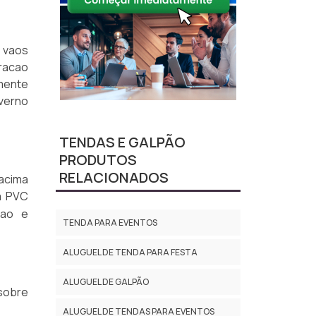
s vaos
gracao
mente
verno
TENDAS E GALPÃO
PRODUTOS
RELACIONADOS
acima
a PVC
cao e
TENDA PARA EVENTOS
ALUGUEL DE TENDA PARA FESTA
ALUGUEL DE GALPÃO
 sobre
ALUGUEL DE TENDAS PARA EVENTOS