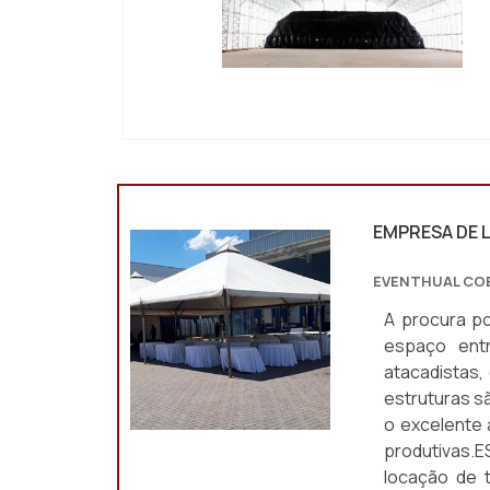
IMAGEM ILUSTRATIVA DE COBERTURA RETR
CAPÃO REDONDO
"
EMPRESA DE 
EVENTHUAL CO
A procura p
espaço entre
atacadistas,
estruturas s
o excelente 
produtivas
locação de 