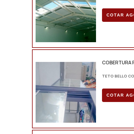
COTAR A
COBERTURA R
TETO BELLO C
COTAR A