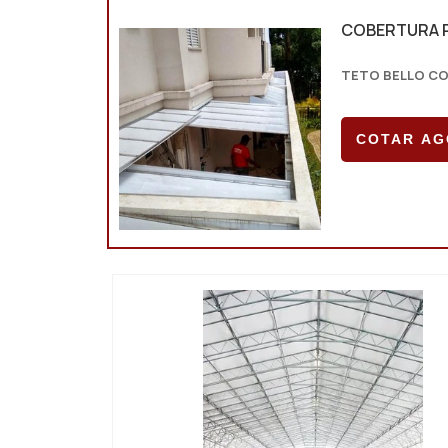
COBERTURA 
TETO BELLO C
COTAR A