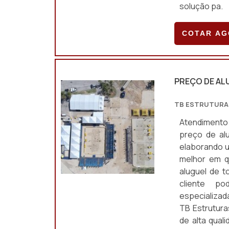
solução pa.
COTAR A
PREÇO DE AL
TB ESTRUTURA
Atendimento 
preço de alu
elaborando u
melhor em q
aluguel de t
cliente po
especializ
TB Estrutura
de alta qual