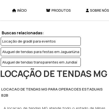
INÍCIO
PRODUTOS
SOBRE NÓS
Home
Produtos
Locação de tendas - Categoria
Locação de tendas MG
Buscas relacionadas:
Locação de gradil para eventos
Aluguel de tendas para festas em Jaguariúna
Aluguel de tendas transparentes em Jundiaí
LOCAÇÃO DE TENDAS MG
LOCACAO DE TENDAS MG PARA OPERACOES ESTADUAIS
B2B
A locacao de tendas MG atende todo o estado de Minas