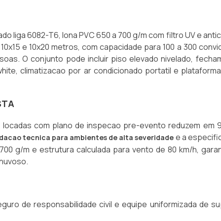
zado liga 6082-T6, lona PVC 650 a 700 g/m com filtro UV e ant
, 10x15 e 10x20 metros, com capacidade para 100 a 300 conv
s. O conjunto pode incluir piso elevado nivelado, fecha
hite, climatizacao por ar condicionado portatil e plataform
STA
as locadas com plano de inspecao pre-evento reduzem em 
e a especifi
acao tecnica para ambientes de alta severidade
700 g/m e estrutura calculada para vento de 80 km/h, gara
huvoso.
eguro de responsabilidade civil e equipe uniformizada de s