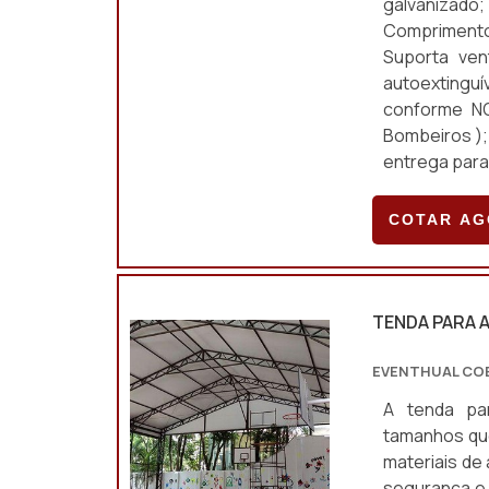
galvanizado;
Compriment
Suporta ve
autoextinguí
conforme NO
Bombeiros );
entrega para 
COTAR A
TENDA PARA
EVENTHUAL CO
A tenda pa
tamanhos que
materiais de 
segurança e 