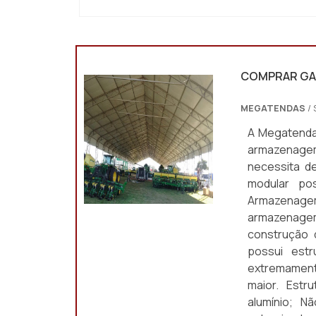
"
COMPRAR GA
MEGATENDAS
/ 
A Megatenda
armazenage
necessita d
modular pos
Armazenagem 
armazenage
construção 
possui est
extremamente
maior. Estr
alumínio; N