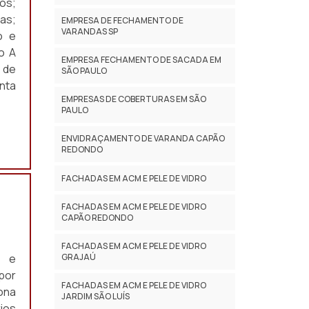
os;
as;
EMPRESA DE FECHAMENTO DE
VARANDAS SP
o e
o A
EMPRESA FECHAMENTO DE SACADA EM
 de
SÃO PAULO
nta
EMPRESAS DE COBERTURAS EM SÃO
PAULO
ENVIDRAÇAMENTO DE VARANDA CAPÃO
REDONDO
FACHADAS EM ACM E PELE DE VIDRO
FACHADAS EM ACM E PELE DE VIDRO
CAPÃO REDONDO
FACHADAS EM ACM E PELE DE VIDRO
s e
GRAJAÚ
por
FACHADAS EM ACM E PELE DE VIDRO
iona
JARDIM SÃO LUÍS
ios