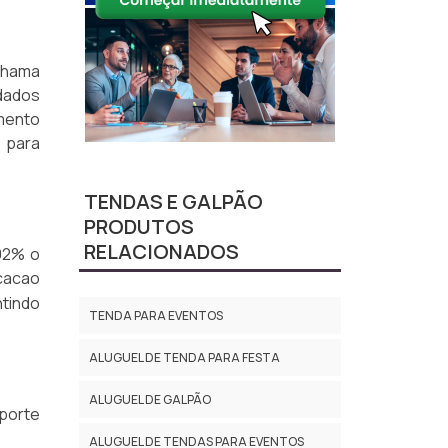
ichama
idados
mento
a para
TENDAS E GALPÃO
PRODUTOS
RELACIONADOS
92% o
cacao
ntindo
TENDA PARA EVENTOS
ALUGUEL DE TENDA PARA FESTA
ALUGUEL DE GALPÃO
uporte
ALUGUEL DE TENDAS PARA EVENTOS