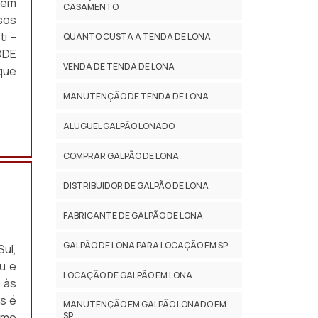
 em
CASAMENTO
sos
i –
QUANTO CUSTA A TENDA DE LONA
ODE
VENDA DE TENDA DE LONA
que
MANUTENÇÃO DE TENDA DE LONA
ALUGUEL GALPÃO LONADO
COMPRAR GALPÃO DE LONA
DISTRIBUIDOR DE GALPÃO DE LONA
FABRICANTE DE GALPÃO DE LONA
GALPÃO DE LONA PARA LOCAÇÃO EM SP
Sul,
u e
LOCAÇÃO DE GALPÃO EM LONA
 às
s é
MANUTENÇÃO EM GALPÃO LONADO EM
omo
SP