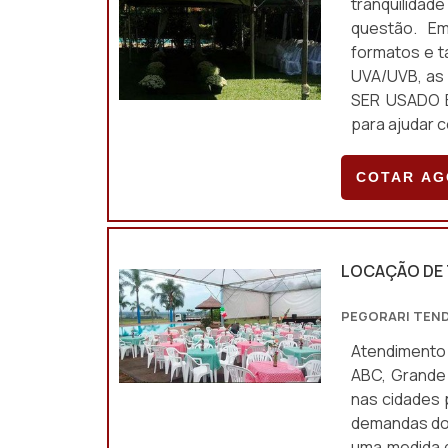
tranquilida
questão. Em
formatos e t
UVA/UVB, as
SER USADO E
para ajudar co
COTAR A
LOCAÇÃO DE 
PEGORARI TEN
Atendimento 
ABC, Grande 
nas cidades 
demandas do 
uma medida q