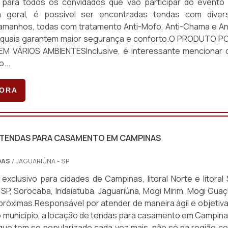
de para todos os convidados que vão participar do evento
 geral, é possível ser encontradas tendas com diver
amanhos, todas com tratamento Anti-Mofo, Anti-Chama e Ant
 quais garantem maior segurança e conforto.O PRODUTO P
M VÁRIOS AMBIENTESInclusive, é interessante mencionar 
...
GORA
TENDAS PARA CASAMENTO EM CAMPINAS
DAS
/ JAGUARIÚNA - SP
exclusivo para cidades de Campinas, litoral Norte e litoral 
SP, Sorocaba, Indaiatuba, Jaguariúna, Mogi Mirim, Mogi Guaç
próximas.Responsável por atender de maneira ágil e objetiva
município, a locação de tendas para casamento em Campina
ue tem se popularizado cada vez mais, não só na região c