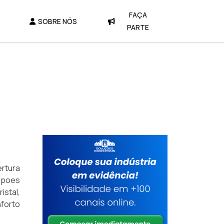
FAÇA
SOBRE NÓS
PARTE
rtura
lpoes
stal,
forto