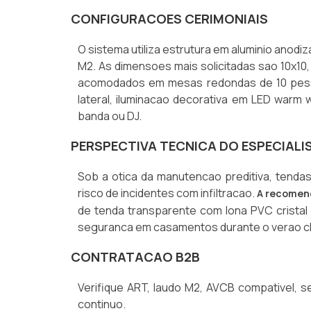
CONFIGURACOES CERIMONIAIS
O sistema utiliza estrutura em aluminio anodi
M2. As dimensoes mais solicitadas sao 10x10
acomodados em mesas redondas de 10 pessoa
lateral, iluminacao decorativa em LED warm w
banda ou DJ.
PERSPECTIVA TECNICA DO ESPECIALI
Sob a otica da manutencao preditiva, tend
risco de incidentes com infiltracao.
A recomend
de tenda transparente com lona PVC cristal 
seguranca em casamentos durante o verao c
CONTRATACAO B2B
Verifique ART, laudo M2, AVCB compativel, s
continuo.