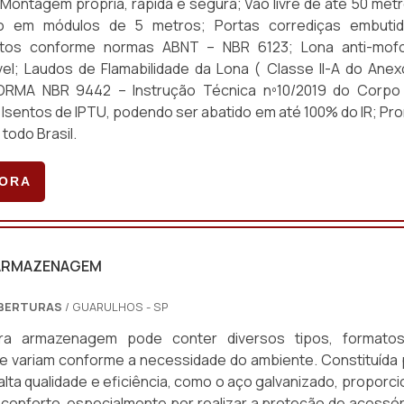
 Montagem própria, rápida e segura; Vão livre de até 50 metr
o em módulos de 5 metros; Portas corrediças embutid
ntos conforme normas ABNT – NBR 6123; Lona anti-mof
vel; Laudos de Flamabilidade da Lona ( Classe ll-A do Anex
RMA NBR 9442 – Instrução Técnica nº10/2019 do Corpo
 Isentos de IPTU, podendo ser abatido em até 100% do IR; Pro
todo Brasil.
GORA
 ARMAZENAGEM
BERTURAS
/ GUARULHOS - SP
ra armazenagem pode conter diversos tipos, formato
 variam conforme a necessidade do ambiente. Constituída 
alta qualidade e eficiência, como o aço galvanizado, proporc
conforto, especialmente por realizar a proteção de acessór